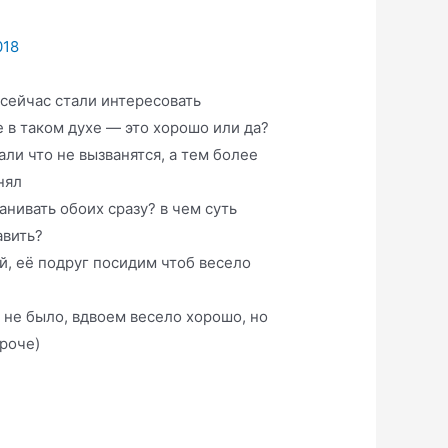
018
 сейчас стали интересовать
е в таком духе — это хорошо или да?
али что не вызванятся, а тем более
нял
анивать обоих сразу? в чем суть
авить?
й, её подруг посидим чтоб весело
а не было, вдвоем весело хорошо, но
роче)