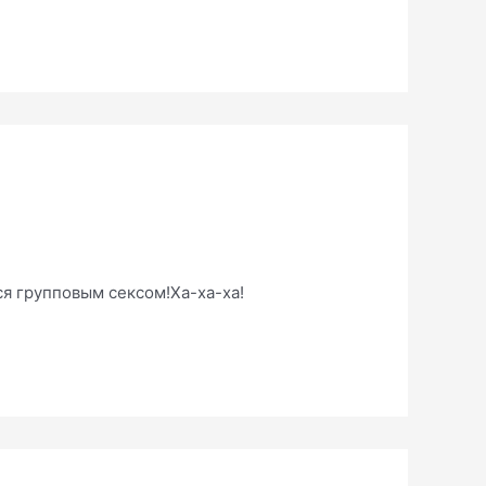
тся групповым сексом!Ха-ха-ха!