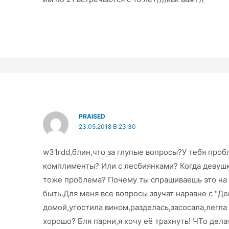
PRAISED
23.05.2018 В 23:30
w31rdd,блин,что за глупые вопросы?У тебя проб
комплименты? Или с лесбиянками? Когда девушк
тоже проблема? Почему ты спрашиваешь это на
быть.Для меня все вопросы звучат наравне с "Д
домой,угостила вином,разделась,засосала,легла
хорошо? Бля парни,я хочу её трахнуть! ЧТо дела