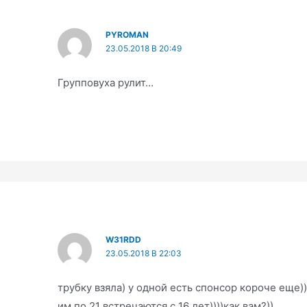
PYROMAN
23.05.2018 В 20:49
Групповуха рулит…
W31RDD
23.05.2018 В 22:03
трубку взяла) у одной есть спонсор короче еще))
им по 21 встречаются с 16 лет))))как вам?))