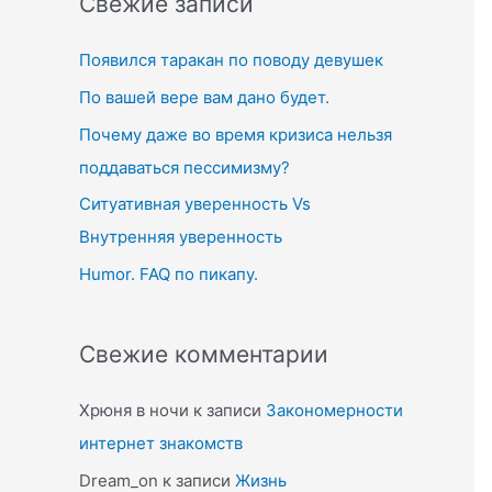
Свежие записи
c
Появился таракан по поводу девушек
h
f
По вашей вере вам дано будет.
o
Почему даже во время кризиса нельзя
r
поддаваться пессимизму?
:
Ситуативная уверенность Vs
Внутренняя уверенность
Humor. FAQ по пикапу.
Свежие комментарии
Хрюня в ночи
к записи
Закономерности
интернет знакомств
Dream_on
к записи
Жизнь