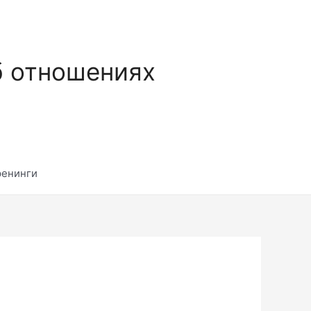
б отношениях
ренинги