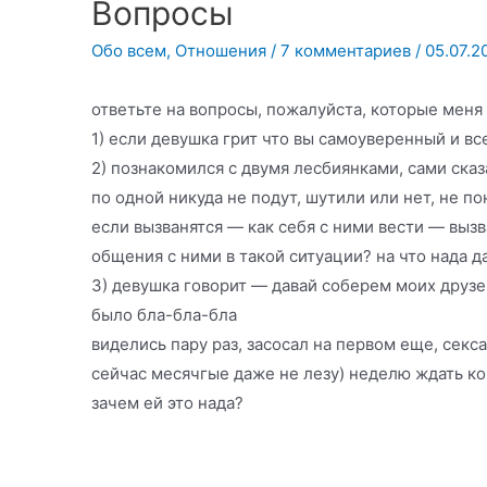
Вопросы
Обо всем
,
Отношения
/
7 комментариев
/
05.07.2
ответьте на вопросы, пожалуйста, которые меня
1) если девушка грит что вы самоуверенный и вс
2) познакомился с двумя лесбиянками, сами сказ
по одной никуда не подут, шутили или нет, не по
если вызванятся — как себя с ними вести — вызв
общения с ними в такой ситуации? на что нада д
3) девушка говорит — давай соберем моих друзе
было бла-бла-бла
виделись пару раз, засосал на первом еще, секс
сейчас месячгые даже не лезу) неделю ждать ко
зачем ей это нада?