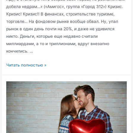
добела недрам…» («Амигос», группа «Город 312») Кризис.
Кризис! Кризис!! В финансах, строительстве туризме,
торговле… На фондовом рынке вообще обвал. Ну, упал
рынок в один день почти на 20%, и даже не удивился
никто. Деньги, которые еще недавно считали
миллиардами, а то и триллионами, вдруг внезапно
кончились. …
Почему
Читать полностью »
даже
во
время
кризиса
нельзя
поддаваться
пессимизму?