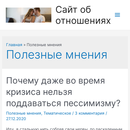
Перейти
Сайт об
к
Глав
отношениях
содержимому
мен
Главная
Полезные мнения
Полезные мнения
Почему даже во время
кризиса нельзя
поддаваться пессимизму?
Полезные мнения
,
Тематическое
/
3 комментария
/
27.12.2020
Иду, в стальную нить собрав свои нервы, по раскаленным