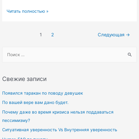
И
Читать полностью »
ничего
кроме…
Навигация
1
2
Следующая
→
по
записям
S
e
a
r
Свежие записи
c
h
Появился таракан по поводу девушек
f
По вашей вере вам дано будет.
o
Почему даже во время кризиса нельзя поддаваться
r
пессимизму?
:
Ситуативная уверенность Vs Внутренняя уверенность