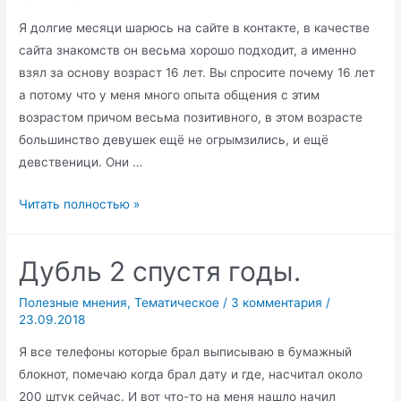
Я долгие месяци шарюсь на сайте в контакте, в качестве
сайта знакомств он весьма хорошо подходит, а именно
взял за основу возраст 16 лет. Вы спросите почему 16 лет
а потому что у меня много опыта общения с этим
возрастом причом весьма позитивного, в этом возрасте
большинство девушек ещё не огрымзились, и ещё
девственици. Они …
В
Читать полностью »
контакте
или
Дубль 2 спустя годы.
атака
клонов,
Полезные мнения
,
Тематическое
/
3 комментария
/
физиогномика.
23.09.2018
Я все телефоны которые брал выписываю в бумажный
блокнот, помечаю когда брал дату и где, насчитал около
200 штук сейчас. И вот что-то на меня нашло начил