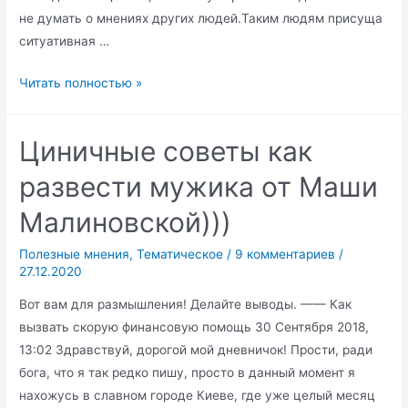
не думать о мнениях других людей.Таким людям присуща
ситуативная …
Ситуативная
Читать полностью »
уверенность
Vs
Циничные советы как
Внутренняя
уверенность
развести мужика от Маши
Малиновской)))
Полезные мнения
,
Тематическое
/
9 комментариев
/
27.12.2020
Вот вам для размышления! Делайте выводы. —— Как
вызвать скорую финансовую помощь 30 Сентября 2018,
13:02 Здравствуй, дорогой мой дневничок! Прости, ради
бога, что я так редко пишу, просто в данный момент я
нахожусь в славном городе Киеве, где уже целый месяц