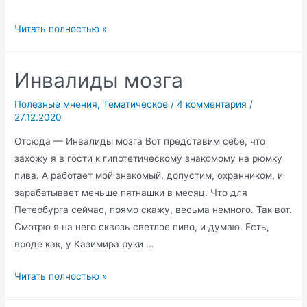
Самое
Читать полностью »
нужное
слово
Инвалиды мозга
на
свете
Полезные мнения
,
Тематическое
/
4 комментария
/
27.12.2020
Отсюда — Инвалиды мозга Вот представим себе, что
захожу я в гости к гипотетическому знакомому на рюмку
пива. А работает мой знакомый, допустим, охранником, и
зарабатывает меньше пятнашки в месяц. Что для
Петербурга сейчас, прямо скажу, весьма немного. Так вот.
Смотрю я на него сквозь светлое пиво, и думаю. Есть,
вроде как, у Казимира руки …
Инвалиды
Читать полностью »
мозга