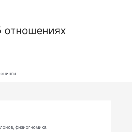
б отношениях
ренинги
клонов, физиогномика.