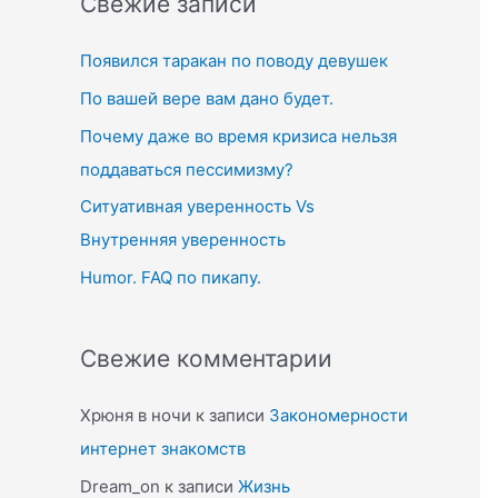
Свежие записи
c
Появился таракан по поводу девушек
h
f
По вашей вере вам дано будет.
o
Почему даже во время кризиса нельзя
r
поддаваться пессимизму?
:
Ситуативная уверенность Vs
Внутренняя уверенность
Humor. FAQ по пикапу.
Свежие комментарии
Хрюня в ночи
к записи
Закономерности
интернет знакомств
Dream_on
к записи
Жизнь