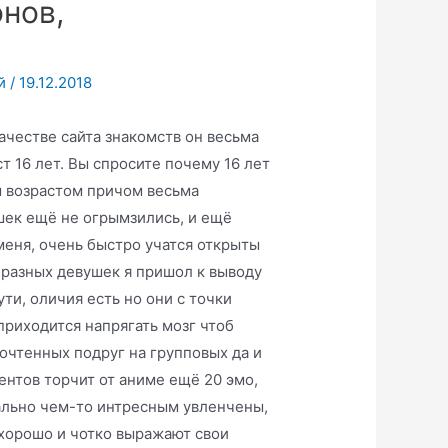
онов,
й
/
19.12.2018
качестве сайта знакомств он весьма
т 16 лет. Вы спросите почему 16 лет
м возрастом причом весьма
шек ещё не огрымзились, и ещё
меня, очень быстро учатся открыты
 разных девушек я пришол к выводу
ти, оличия есть но они с точки
приходится напрягать мозг чтоб
очтенных подруг на групповых да и
ентов торчит от аниме ещё 20 эмо,
ально чем-то интресным увленчены,
 хорошо и чотко выражают свои