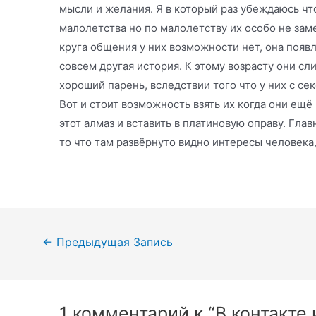
мысли и желания. Я в который раз убеждаюсь чт
малолетства но по малолетству их особо не заме
круга общения у них возможности нет, она появля
совсем другая история. К этому возрасту они сл
хороший парень, вследствии того что у них с се
Вот и стоит возможность взять их когда они ещё
этот алмаз и вставить в платиновую оправу. Главн
то что там развёрнуто видно интересы человека,
Навигация
←
Предыдущая Запись
по
записям
1 комментарий к “В контакте 