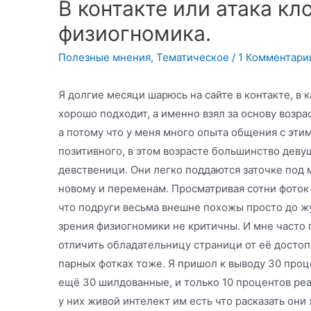
В контакте или атака кл
физиогномика.
Полезные мнения
,
Тематическое
/
1 Комментари
Я долгие месяци шарюсь на сайте в контакте, в 
хорошо подходит, а именно взял за основу возрас
а потому что у меня много опыта общения с эти
позитивного, в этом возрасте большинство деву
девственици. Они легко поддаются заточке под 
новому и переменам. Просматривая сотни фоток
что подруги весьма внешне похожы просто до жу
зрения физиогномики не критичны. И мне часто 
отличить обладательницу страници от её достоп
парных фотках тоже. Я пришол к выводу 30 проц
ещё 30 шилдованные, и только 10 процентов ре
у них живой интелект им есть что расказать они