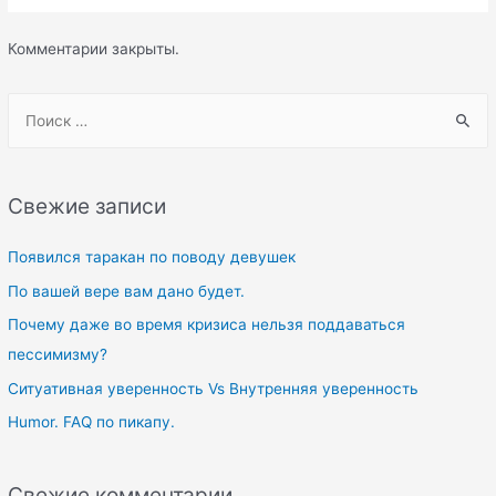
Комментарии закрыты.
S
e
a
r
Свежие записи
c
h
Появился таракан по поводу девушек
f
По вашей вере вам дано будет.
o
Почему даже во время кризиса нельзя поддаваться
r
пессимизму?
:
Ситуативная уверенность Vs Внутренняя уверенность
Humor. FAQ по пикапу.
Свежие комментарии