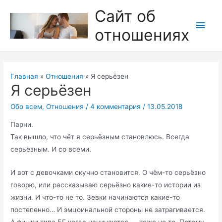
Перейти
Сайт об
к
Глав
отношениях
содержимому
мен
Главная
Отношения
Я серьёзен
Я серьёзен
Обо всем
,
Отношения
/
4 комментария
/
13.05.2018
Парни.
Так вышло, что чёт я серьёзным становлюсь. Всегда
серьёзным. И со всеми.
И вот с девочками скучно становится. О чём-то серьёзно
говорю, или рассказываю серьёзно какие-то истории из
жизни. И что-то не то. Зевки начинаются какие-то
постепенно… И эмцоинальной стороны не затрагивается.
А фишки типа БГ когда начинаются — тоже не то. Потому