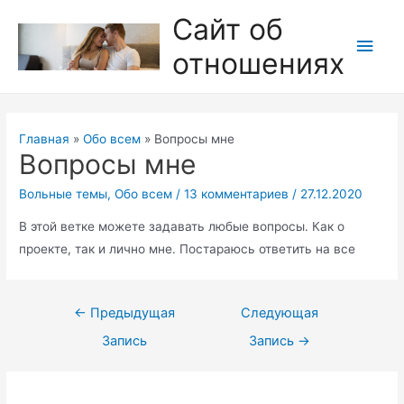
Перейти
Сайт об
к
Глав
отношениях
содержимому
мен
Главная
Обо всем
Вопросы мне
Вопросы мне
Вольные темы
,
Обо всем
/
13 комментариев
/
27.12.2020
В этой ветке можете задавать любые вопросы. Как о
проекте, так и лично мне. Постараюсь ответить на все
Навигация
←
Предыдущая
Следующая
по
Запись
Запись
→
записям