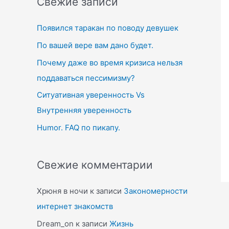
Свежие записи
c
Появился таракан по поводу девушек
h
f
По вашей вере вам дано будет.
o
Почему даже во время кризиса нельзя
r
поддаваться пессимизму?
:
Ситуативная уверенность Vs
Внутренняя уверенность
Humor. FAQ по пикапу.
Свежие комментарии
Хрюня в ночи
к записи
Закономерности
интернет знакомств
Dream_on
к записи
Жизнь