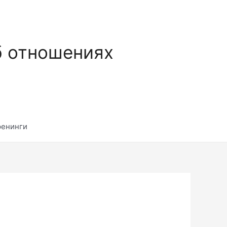
б отношениях
ренинги