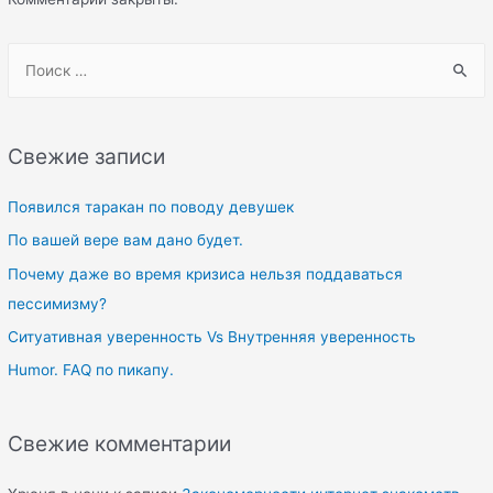
S
e
a
r
Свежие записи
c
h
Появился таракан по поводу девушек
f
По вашей вере вам дано будет.
o
Почему даже во время кризиса нельзя поддаваться
r
пессимизму?
:
Ситуативная уверенность Vs Внутренняя уверенность
Humor. FAQ по пикапу.
Свежие комментарии