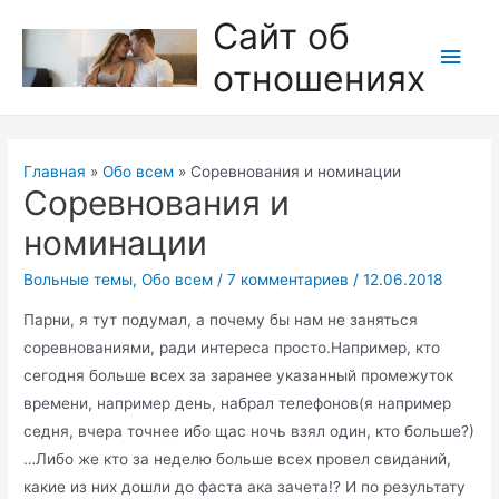
Перейти
Сайт об
к
Глав
отношениях
содержимому
мен
Главная
Обо всем
Соревнования и номинации
Соревнования и
номинации
Вольные темы
,
Обо всем
/
7 комментариев
/
12.06.2018
Парни, я тут подумал, а почему бы нам не заняться
соревнованиями, ради интереса просто.Например, кто
сегодня больше всех за заранее указанный промежуток
времени, например день, набрал телефонов(я например
седня, вчера точнее ибо щас ночь взял один, кто больше?)
…Либо же кто за неделю больше всех провел свиданий,
какие из них дошли до фаста ака зачета!? И по результату