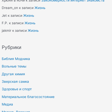
Хрюня в ночи
к записи
Закономерности интернет знакомств
Dream_on
к записи
Жизнь
Jet
к записи
Жизнь
F.P.
к записи
Жизнь
jakmir
к записи
Жизнь
Рубрики
Библия Модника
Вольные темы
Другая химия
Зверская самка
Здоровье и спорт
Материальное благосостояние
Медиа
Модель Везения