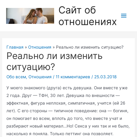
Перейти
Сайт об
к
Глав
отношениях
содержимому
мен
Главная
Отношения
Реально ли изменить ситуацию?
Реально ли изменить
ситуацию?
Обо всем
,
Отношения
/
11 комментариев
/
25.03.2018
У моего знакомого (друга) есть девушка. Они вместе уже
2 года. Друг — ТФН, 30 лет. Девушка по внешности —
эффектная, фигура неплохая, симпатичная, учится (ей 26
лет). С его стороны — типичное поведение: она — богиня,
он помогает во всем, вплоть до того, что вместе учат и
разбирают новый материал…Но! Секса у них так и не было,
насколько я поняла. Только петтинг она позволяет.