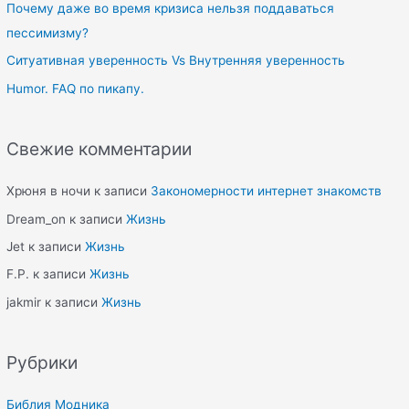
o
Почему даже во время кризиса нельзя поддаваться
r
пессимизму?
:
Ситуативная уверенность Vs Внутренняя уверенность
Humor. FAQ по пикапу.
Свежие комментарии
Хрюня в ночи
к записи
Закономерности интернет знакомств
Dream_on
к записи
Жизнь
Jet
к записи
Жизнь
F.P.
к записи
Жизнь
jakmir
к записи
Жизнь
Рубрики
Библия Модника