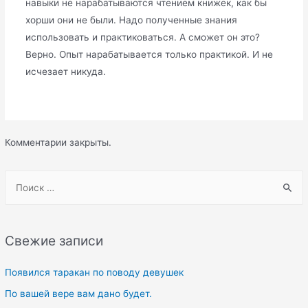
навыки не нарабатываются чтением книжек, как бы
хорши они не были. Надо полученные знания
использовать и практиковаться. А сможет он это?
Верно. Опыт нарабатывается только практикой. И не
исчезает никуда.
Комментарии закрыты.
S
e
a
r
Свежие записи
c
h
Появился таракан по поводу девушек
f
По вашей вере вам дано будет.