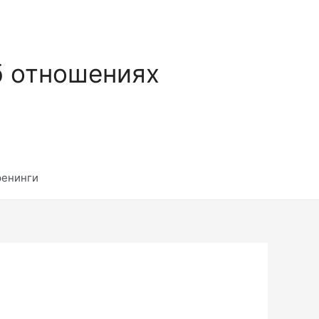
б отношениях
ренинги