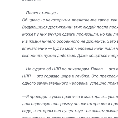
—
Плохо отношусь.
Общалась с некоторыми, впечатление такое, как
Выдающихся достижений этих людей после прох
Может у них внутри сдвиги произошли, но как ли
и в жизни ничего особенного не добились. Зато
впечатление — будто мозг человека напичкали 
выполнять чужие действия. Даже общаться непр
—
Не судите об НЛП по пикаперам. Пикап — это в
НЛП — это гораздо шире и глубже. Это прекрас
одного замечательного человека, успешно пра
—
Я проходил курсы практика и мастера и… ушел 
долгосрочную программу по психотерапии и про
виде, в котором оно существует на нашем рынке
этих курсах не дают никаких элементарных поня