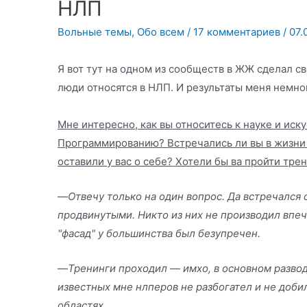
НЛП
Вольные темы
,
Обо всем
/
17 комментариев
/
07.
Я вот тут на одном из сообществ в ЖЖ сделал св
люди относятся в НЛП. И результаты меня немно
Мне интересно, как вы относитесь к науке и ис
Программированию? Встречались ли вы в жизни 
оставили у вас о себе? Хотели бы ва пройти тре
—
Отвечу только на один вопрос. Да встречался 
продвинутыми. Никто из них не производил впеч
"фасад" у большинства был безупречен.
—
Тренинги проходил — имхо, в основном развод
известных мне нлперов не разбогател и не доби
областях.