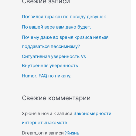
Свежие записи
c
Появился таракан по поводу девушек
h
f
По вашей вере вам дано будет.
o
Почему даже во время кризиса нельзя
r
поддаваться пессимизму?
:
Ситуативная уверенность Vs
Внутренняя уверенность
Humor. FAQ по пикапу.
Свежие комментарии
Хрюня в ночи
к записи
Закономерности
интернет знакомств
Dream_on
к записи
Жизнь