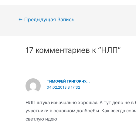
Навигация
←
Предыдущая Запись
по
записям
17 комментариев к “НЛП”
ТИМОФЕЙ ГРИГОРЧУ...
04.02.2018 В 17:32
НЛП штука изначально хорошая. А тут дело не в Н
участники в основном долбоёбы. Как всегда со
светлую идею