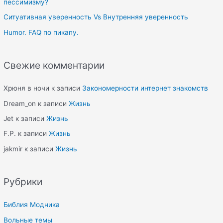
пессимизму?
:
Ситуативная уверенность Vs Внутренняя уверенность
Humor. FAQ по пикапу.
Свежие комментарии
Хрюня в ночи
к записи
Закономерности интернет знакомств
Dream_on
к записи
Жизнь
Jet
к записи
Жизнь
F.P.
к записи
Жизнь
jakmir
к записи
Жизнь
Рубрики
Библия Модника
Вольные темы