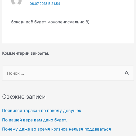
06.07.2018 В 21:54
бокс)и всё будет монопенисуально 8)
Комментарии закрыты.
S
e
a
r
Свежие записи
c
h
Появился таракан по поводу девушек
f
По вашей вере вам дано будет.
o
Почему даже во время кризиса нельзя поддаваться
r