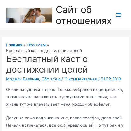
Перейти
Сайт об
к
Глав
отношениях
содержимому
мен
Главная
Обо всем
Бесплатный каст о достижении целей
Бесплатный каст о
достижении целей
Модель Везения
,
Обо всем
/
11 комментариев
/
21.02.2019
Очень насущный вопрос. Только выбрался из депресняка,
только начал налаживать с девушками отношения, как
жизнь тут же впечатывает меня мордой об асфальт.
Девушка сама подошла ко мне, взяла телефон, дала свой.
Начали встречаться, все ок. Я нравлюсь ей. Но тут бах и у