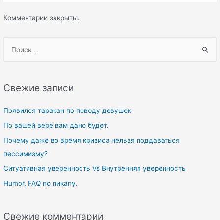
Комментарии закрыты.
S
e
a
r
Свежие записи
c
h
Появился таракан по поводу девушек
f
По вашей вере вам дано будет.
o
Почему даже во время кризиса нельзя поддаваться
r
пессимизму?
:
Ситуативная уверенность Vs Внутренняя уверенность
Humor. FAQ по пикапу.
Свежие комментарии