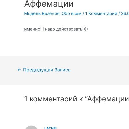
Аффемации
Модель Везения
,
Обо всем
/
1 Комментарий
/
26.
именно!!! надо действовать!)))
Навигация
←
Предыдущая Запись
по
записям
1 комментарий к “Аффемации
LATHEL