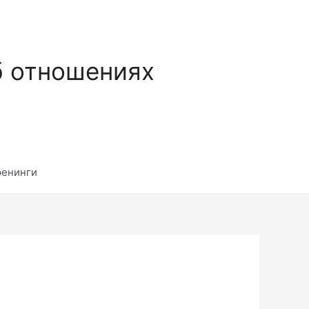
б отношениях
ренинги