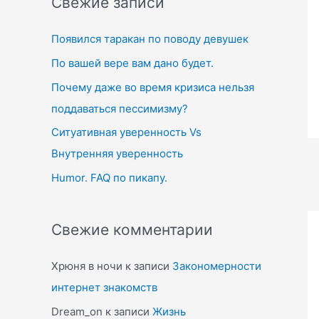
Свежие записи
c
Появился таракан по поводу девушек
h
f
По вашей вере вам дано будет.
o
Почему даже во время кризиса нельзя
r
поддаваться пессимизму?
:
Ситуативная уверенность Vs
Внутренняя уверенность
Humor. FAQ по пикапу.
Свежие комментарии
Хрюня в ночи
к записи
Закономерности
интернет знакомств
Dream_on
к записи
Жизнь