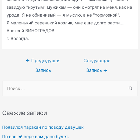
завидую "крутым" мужикам — они смотрят на меня‚ как на
урода. Я не обидчивый — я мыслю‚ а не "тормозной".
Я маленький серенький козлик, мне еще долго расти.…
Алексей ВИНОГРАДОВ
г. Вологда.
Навигация
←
Предыдущая
Следующая
по
Запись
Запись
→
записям
S
e
a
r
Свежие записи
c
h
Появился таракан по поводу девушек
f
По вашей вере вам дано будет.