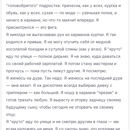
"головобритого" подростка: прическа‚ как у всех‚ куртка и
обувь‚ как у всех‚ сухая — по моде — узенькая попка‚ и
ничего в кармане‚ но что-то маячит впереди. Я
присмотрелся — это фига.
Я никогда не вытаскиваю рук из карманов куртки. Я так
родился и привык. Я не могу отучить себя от модной
косолапой походки и сутулой спины (как у всех). Я "круто"
иду по улице — полное дерьмо. Я не знаю‚ куда деваться
со своей рабочей зарплатой. Я потом стану мастером и
прогнусь — пока пусть лижут другие. Я посмотрю.
Я женюсь на дуре. Так надо. Я женюсь на последней дуре
— мне везет. Я на дискотеке всегда выбираю девку с
триппером — как большой. Я ношу в кармане "презик" и
готов трахать любую. Я вырасту и оторву задницу своему
будущему сыну‚ чтобы сегодня не оторвать ее своему
отцу.
Я "круто" иду по улице и не смотрю другим в глаза — им
всем наложить на меня. Я со школы знаю‚ что козлами не