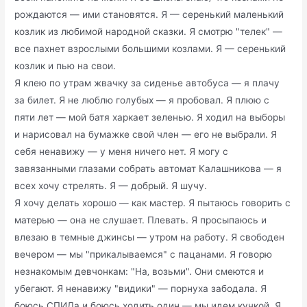
рождаются — ими становятся. Я — серенький маленький
козлик из любимой народной сказки. Я смотрю "телек" —
все пахнет взрослыми большими козлами. Я — серенький
козлик и пью на свои.
Я клею по утрам жвачку за сиденье автобуса — я плачу
за билет. Я не люблю голубых — я пробовал. Я плюю с
пяти лет — мой батя харкает зеленью. Я ходил на выборы
и нарисовал на бумажке свой член — его не выбрали. Я
себя ненавижу — у меня ничего нет. Я могу с
завязанными глазами собрать автомат Калашникова — я
всех хочу стрелять. Я — добрый. Я шучу.
Я хочу делать хорошо — как мастер. Я пытаюсь говорить с
матерью — она не слушает. Плевать. Я просыпаюсь и
влезаю в темные джинсы — утром на работу. Я свободен
вечером — мы "прикалываемся" с пацанами. Я говорю
незнакомым девчонкам: "На‚ возьми". Они смеются и
убегают. Я ненавижу "видики" — порнуха забодала. Я
боюсь СПИДа и боюсь ходить один — мы идем кучкой. Я