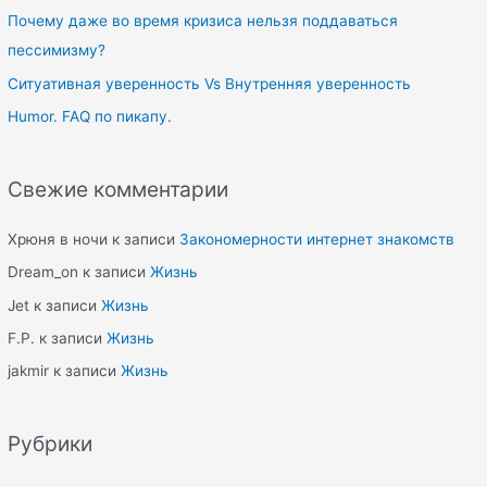
o
Почему даже во время кризиса нельзя поддаваться
r
пессимизму?
:
Ситуативная уверенность Vs Внутренняя уверенность
Humor. FAQ по пикапу.
Свежие комментарии
Хрюня в ночи
к записи
Закономерности интернет знакомств
Dream_on
к записи
Жизнь
Jet
к записи
Жизнь
F.P.
к записи
Жизнь
jakmir
к записи
Жизнь
Рубрики