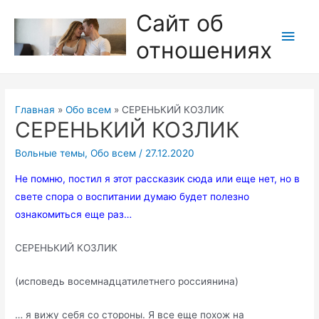
Перейти
Сайт об
к
Глав
отношениях
содержимому
мен
Главная
Обо всем
СЕРЕНЬКИЙ КОЗЛИК
СЕРЕНЬКИЙ КОЗЛИК
Вольные темы
,
Обо всем
/
27.12.2020
Не помню, постил я этот рассказик сюда или еще нет, но в
свете спора о воспитании думаю будет полезно
ознакомиться еще раз…
СЕРЕНЬКИЙ КОЗЛИК
(исповедь восемнадцатилетнего россиянина)
… я вижу себя со стороны. Я все еще похож на