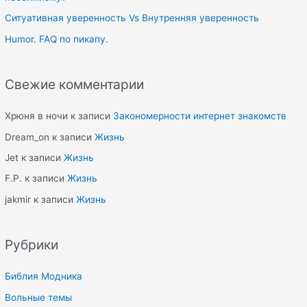
:
Ситуативная уверенность Vs Внутренняя уверенность
Humor. FAQ по пикапу.
Свежие комментарии
Хрюня в ночи
к записи
Закономерности интернет знакомств
Dream_on
к записи
Жизнь
Jet
к записи
Жизнь
F.P.
к записи
Жизнь
jakmir
к записи
Жизнь
Рубрики
Библия Модника
Вольные темы