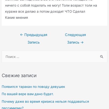
ничего с собой поделать не могу! Толи возраст толи на
кураже все делаю а потом доходит ЧТО Сделал
Какие мнения
Навигация
←
Предыдущая
Следующая
по
Запись
Запись
→
записям
S
e
a
r
Свежие записи
c
h
Появился таракан по поводу девушек
f
По вашей вере вам дано будет.
o
Почему даже во время кризиса нельзя поддаваться
r
пессимизму?