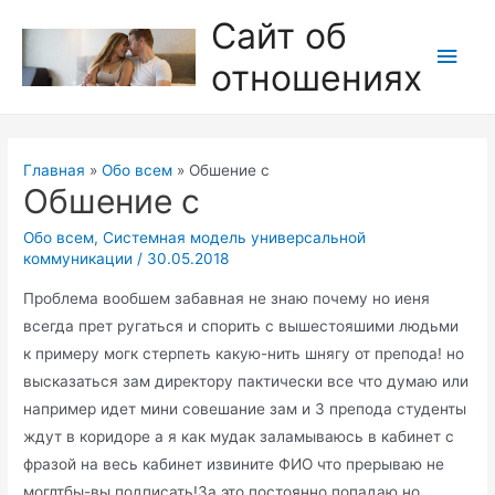
Перейти
Сайт об
к
Глав
отношениях
содержимому
мен
Главная
Обо всем
Обшение с
Обшение с
Обо всем
,
Системная модель универсальной
коммуникации
/
30.05.2018
Проблема вообшем забавная не знаю почему но иеня
всегда прет ругаться и спорить с вышестояшими людьми
к примеру могк стерпеть какую-нить шнягу от препода! но
высказаться зам директору пактически все что думаю или
например идет мини совешание зам и 3 препода студенты
ждут в коридоре а я как мудак заламываюсь в кабинет с
фразой на весь кабинет извините ФИО что прерываю не
моглтбы-вы подписать!За это постоянно попадаю но